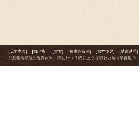
[我的主頁]
[熱評榜 ]
[書友]
[圖書館資訊]
[書本搜尋]
[購書助手]
如想獲得最佳的視覺效果，請以 IE 7.0 或以上 的瀏覽器及屏幕解像度 1024 