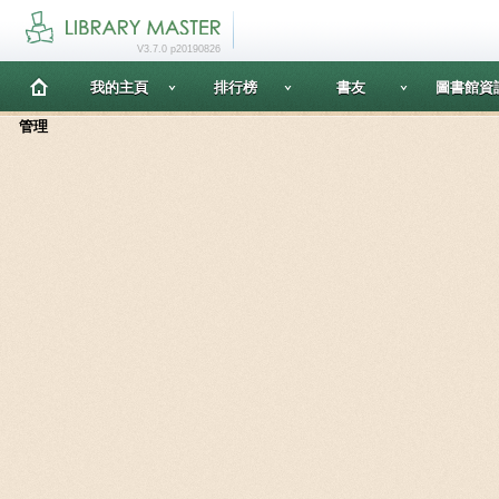
V3.7.0 p20190826
我的主頁
排行榜
書友
圖書館資
管理