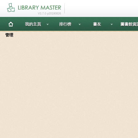
V3.7.0 p20190826
我的主頁
排行榜
書友
圖書館資
管理