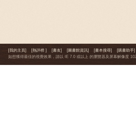
[我的主頁]
[熱評榜 ]
[書友]
[圖書館資訊]
[書本搜尋]
[購書助手]
如想獲得最佳的視覺效果，請以 IE 7.0 或以上 的瀏覽器及屏幕解像度 1024 