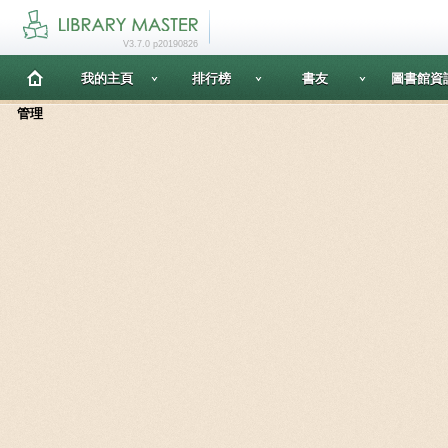
V3.7.0 p20190826
我的主頁
排行榜
書友
圖書館資
管理