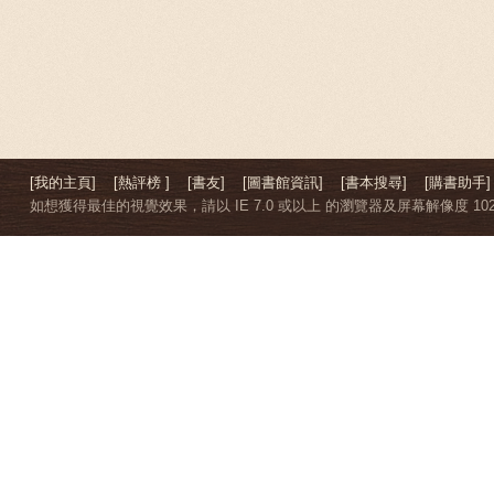
[我的主頁]
[熱評榜 ]
[書友]
[圖書館資訊]
[書本搜尋]
[購書助手]
如想獲得最佳的視覺效果，請以 IE 7.0 或以上 的瀏覽器及屏幕解像度 1024 