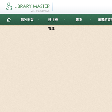
V3.7.0 p20190826
我的主頁
排行榜
書友
圖書館資
管理