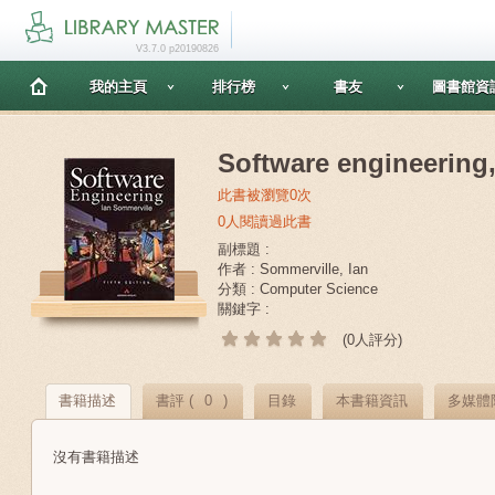
V3.7.0 p20190826
我的主頁
排行榜
書友
圖書館資
Software engineering,
此書被瀏覽0次
0人閱讀過此書
副標題 :
作者 : Sommerville, Ian
分類 : Computer Science
關鍵字 :
(0人評分)
書籍描述
書評 (
0
)
目錄
本書籍資訊
多媒體
沒有書籍描述