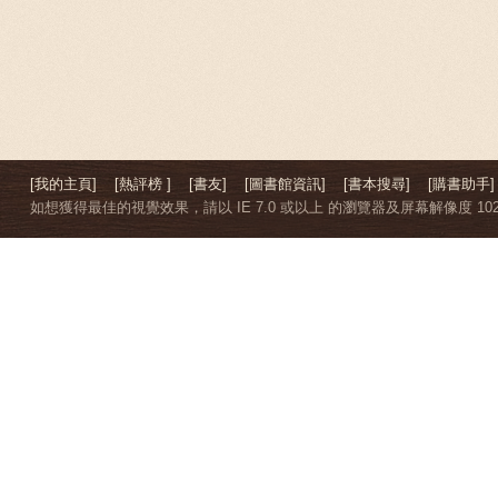
[我的主頁]
[熱評榜 ]
[書友]
[圖書館資訊]
[書本搜尋]
[購書助手]
如想獲得最佳的視覺效果，請以 IE 7.0 或以上 的瀏覽器及屏幕解像度 1024 