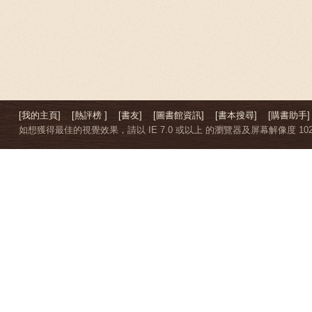
[我的主頁]
[熱評榜 ]
[書友]
[圖書館資訊]
[書本搜尋]
[購書助手]
如想獲得最佳的視覺效果，請以 IE 7.0 或以上 的瀏覽器及屏幕解像度 1024 